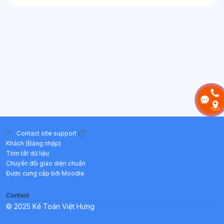
Contact site support
Khách (
Đăng nhập
)
Tóm tắt dữ liệu
Chuyển đổi giao diện chuẩn
Được cung cấp bởi
Moodle
Contact
© 2025 Kế Toán Việt Hưng