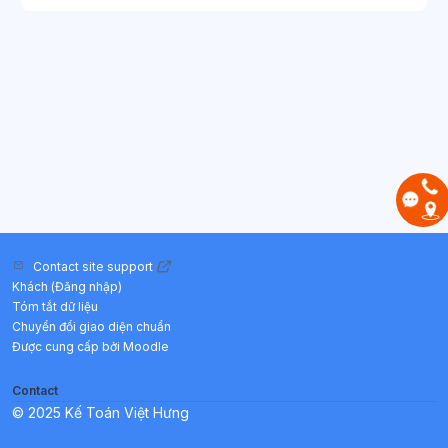
Contact site support
Khách (
Đăng nhập
)
Tóm tắt dữ liệu
Chuyển đổi giao diện chuẩn
Được cung cấp bởi
Moodle
Contact
© 2025 Kế Toán Việt Hưng