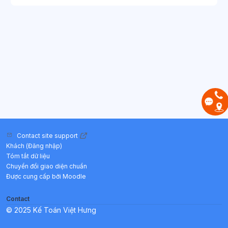
Contact site support
Khách (
Đăng nhập
)
Tóm tắt dữ liệu
Chuyển đổi giao diện chuẩn
Được cung cấp bởi
Moodle
Contact
© 2025 Kế Toán Việt Hưng