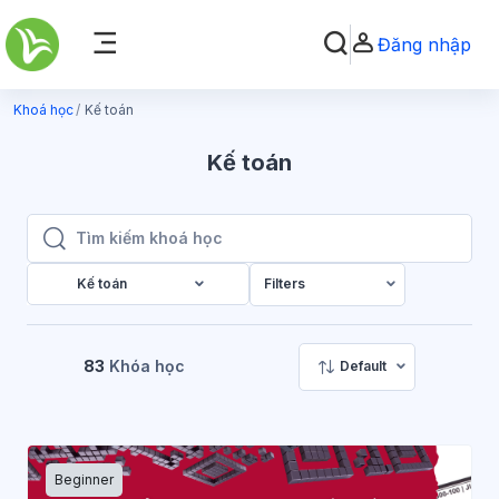
Chuyển tới nội dung chính
Đăng nhập
Chuyển đổi chọn tìm k
Bảng điều khiển cạnh
Khoá học
Kế toán
Kế toán
Tìm kiếm khoá học
Tìm kiếm khoá học
Kế toán
Filters
83
Khóa học
Default
Beginner