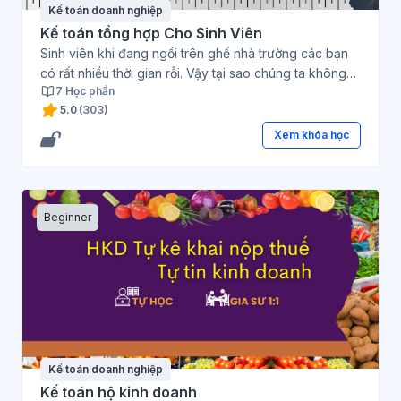
Kế toán doanh nghiệp
Kế toán tổng hợp Cho Sinh Viên
Sinh viên khi đang ngồi trên ghế nhà trường các bạn
có rất nhiều thời gian rỗi. Vậy tại sao chúng ta không
7 Học phần
tận dụng thời gian đó để học thêm kiến thức để chuẩn
5.0
(303)
bị hành trang cho mình khi đi xin việc làm. Đặc biệt, kế
toán là bộ phận không thể thiếu ở tất cả các tổ chức
Xem khóa học
doanh nghiệp cho nên đây là ngành học chưa bao giờ
hết HOT – cùng tham gia trải nghiệm khoá học ngay
hôm nay!
Beginner
Kế toán doanh nghiệp
Kế toán hộ kinh doanh