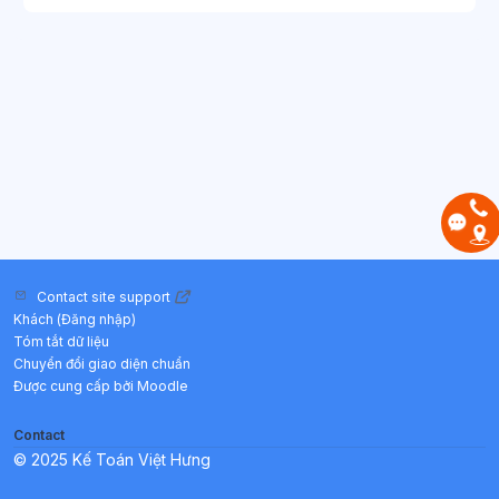
Contact site support
Khách (
Đăng nhập
)
Tóm tắt dữ liệu
Chuyển đổi giao diện chuẩn
Được cung cấp bởi
Moodle
Contact
© 2025 Kế Toán Việt Hưng