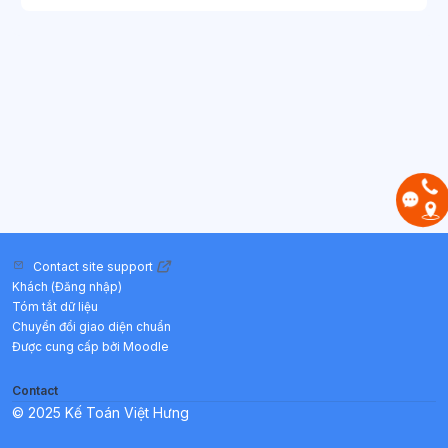
Contact site support
Khách (
Đăng nhập
)
Tóm tắt dữ liệu
Chuyển đổi giao diện chuẩn
Được cung cấp bởi
Moodle
Contact
© 2025 Kế Toán Việt Hưng