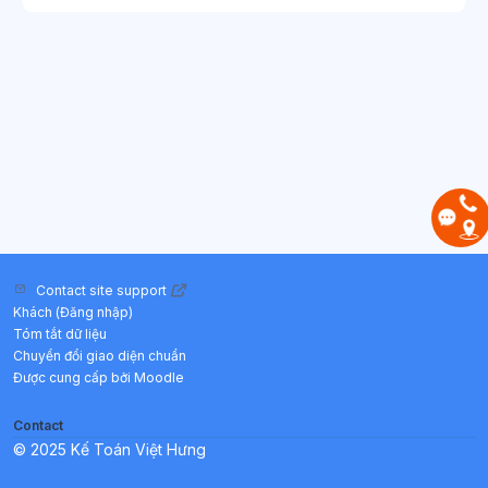
Contact site support
Khách (
Đăng nhập
)
Tóm tắt dữ liệu
Chuyển đổi giao diện chuẩn
Được cung cấp bởi
Moodle
Contact
© 2025 Kế Toán Việt Hưng