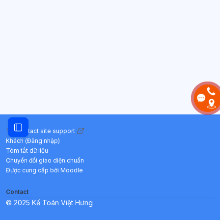
Mở chỉ số ngăn của khóa học
Contact site support
Khách (
Đăng nhập
)
Tóm tắt dữ liệu
Chuyển đổi giao diện chuẩn
Được cung cấp bởi
Moodle
Contact
© 2025 Kế Toán Việt Hưng