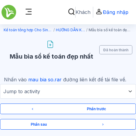
Chuyển tới nội dung chính
Khách
Đăng nhập
Chuyển đổi chọn tìm kiếm
Bảng điều khiển cạnh
Kế toán tổng hợp Cho Sinh Viên
HƯỚNG DẪN KHÁC
Mẫu bìa sổ kế toán đẹp nhất
Đã hoàn thành
Mẫu bìa sổ kế toán đẹp nhất
Nhấn vào
mau bia so.rar
đường liên kết để tải file về.
Jump to activity
Phần trước
Phần sau