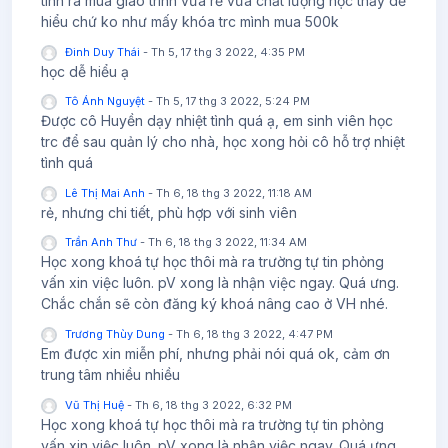
tính ra mua giáo trình vừa rẻ vừa chất lượng học thấy dễ
hiểu chứ ko như mấy khóa trc mình mua 500k
Đinh Duy Thái
-
Th 5, 17 thg 3 2022, 4:35 PM
học dễ hiểu ạ
Tô Ánh Nguyệt
-
Th 5, 17 thg 3 2022, 5:24 PM
Được cô Huyền dạy nhiệt tình quá ạ, em sinh viên học
trc để sau quản lý cho nhà, học xong hỏi cô hỗ trợ nhiệt
tình quá
Lê Thị Mai Anh
-
Th 6, 18 thg 3 2022, 11:18 AM
rẻ, nhưng chi tiết, phù hợp với sinh viên
Trần Anh Thư
-
Th 6, 18 thg 3 2022, 11:34 AM
Học xong khoá tự học thôi mà ra trường tự tin phỏng
vấn xin việc luôn. pV xong là nhận việc ngay. Quá ưng.
Chắc chắn sẽ còn đăng ký khoá nâng cao ở VH nhé.
Trương Thùy Dung
-
Th 6, 18 thg 3 2022, 4:47 PM
Em được xin miễn phí, nhưng phải nói quá ok, cảm ơn
trung tâm nhiều nhiều
Vũ Thị Huệ
-
Th 6, 18 thg 3 2022, 6:32 PM
Học xong khoá tự học thôi mà ra trường tự tin phỏng
vấn xin việc luôn. pV xong là nhận việc ngay. Quá ưng.