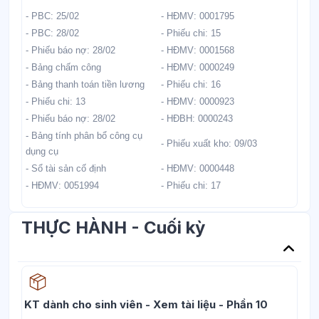
- PBC: 25/02
- HĐMV: 0001795
- PBC: 28/02
- Phiếu chi: 15
- Phiếu báo nợ: 28/02
- HĐMV: 0001568
- Bảng chấm công
- HĐMV: 0000249
- Bảng thanh toán tiền lương
- Phiếu chi: 16
- Phiếu chi: 13
- HĐMV: 0000923
- Phiếu báo nợ: 28/02
- HĐBH: 0000243
- Bảng tính phân bổ công cụ
- Phiếu xuất kho: 09/03
dụng cụ
- Sổ tài sản cố định
- HĐMV: 0000448
- HĐMV: 0051994
- Phiếu chi: 17
THỰC HÀNH - Cuối kỳ
Học liệu
KT dành cho sinh viên - Xem tài liệu - Phần 10