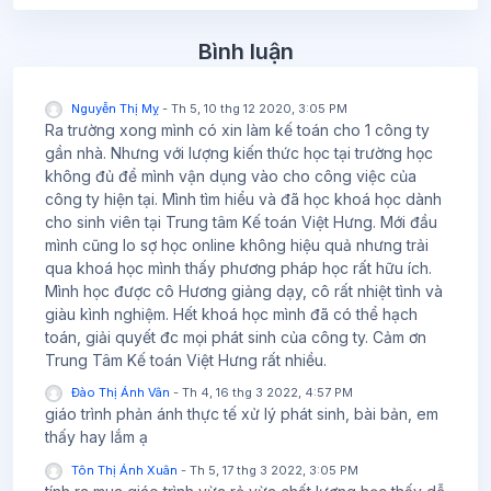
Bỏ qua Bình luận
Bình luận
Nguyễn Thị Mỵ
-
Th 5, 10 thg 12 2020, 3:05 PM
Ra trường xong mình có xin làm kế toán cho 1 công ty
gần nhà. Nhưng với lượng kiến thức học tại trường học
không đủ để mình vận dụng vào cho công việc của
công ty hiện tại. Mình tìm hiểu và đã học khoá học dành
cho sinh viên tại Trung tâm Kế toán Việt Hưng. Mới đầu
mình cũng lo sợ học online không hiệu quả nhưng trải
qua khoá học mình thấy phương pháp học rất hữu ích.
Mình học được cô Hương giảng dạy, cô rất nhiệt tình và
giàu kình nghiệm. Hết khoá học mình đã có thể hạch
toán, giải quyết đc mọi phát sinh của công ty. Cảm ơn
Trung Tâm Kế toán Việt Hưng rất nhiều.
Đào Thị Ánh Vân
-
Th 4, 16 thg 3 2022, 4:57 PM
giáo trình phản ánh thực tế xử lý phát sinh, bài bản, em
thấy hay lắm ạ
Tôn Thị Ánh Xuân
-
Th 5, 17 thg 3 2022, 3:05 PM