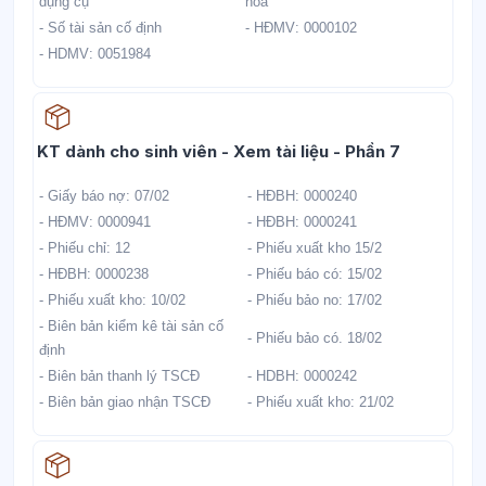
dụng cụ
hoá
- Số tài sản cố định
- HĐMV: 0000102
- HDMV: 0051984
Học liệu
KT dành cho sinh viên - Xem tài liệu - Phần 7
- Giấy báo nợ: 07/02
- HĐBH: 0000240
- HĐMV: 0000941
- HĐBH: 0000241
- Phiếu chỉ: 12
- Phiếu xuất kho 15/2
- HĐBH: 0000238
- Phiếu báo có: 15/02
- Phiếu xuất kho: 10/02
- Phiếu bảo no: 17/02
- Biên bản kiểm kê tài sản cố
- Phiếu bảo có. 18/02
định
- Biên bản thanh lý TSCĐ
- HDBH: 0000242
- Biên bản giao nhận TSCĐ
- Phiếu xuất kho: 21/02