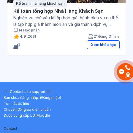
Kế toán nhà hàng khách sạn
Kế toán tổng hợp Nhà Hàng Khách Sạn
Nghiệp vụ chủ yếu là tập hợp giá thành dịch vụ cụ thể
là tập hợp giá thành món ăn và giá thành dịch vụ
14 Học phần
phòng. Và để làm tốt công việc kế toán cần nắm rõ
4.9
(263)
21 Đang Online
quy trình dịch vụ cùng khâu nhập nguyên liệu hay
phát sinh doanh thu,... mỗi công đoạn – cùng tham gia
Xem khóa học
trải nghiệm khoá học ngay hôm nay!
Contact site support
Bạn chưa đăng nhập. (
Đăng nhập
)
Tóm tắt dữ liệu
Chuyển đổi giao diện chuẩn
Được cung cấp bởi
Moodle
Contact