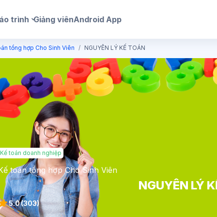
áo trình
Giảng viên
Android App
oán tổng hợp Cho Sinh Viên
NGUYÊN LÝ KẾ TOÁN
Kế toán doanh nghiệp
Kế toán tổng hợp Cho Sinh Viên
NGUYÊN LÝ K
5.0
(303)