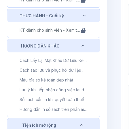
Rút gọn
THỰC HÀNH - Cuối kỳ
KT dành cho sinh viên - Xem tài liệu - Phần 10
Rút gọn
HƯỚNG DẪN KHÁC
Cách Lấy Lại Mật Khẩu Dữ Liệu Kế Toán MISA SME
Cách sao lưu và phục hồi dữ liệu phần mềm kế toán MISA SME
Mẫu bìa sổ kế toán đẹp nhất
Lưu ý khi tiếp nhận công việc tại doanh nghiệp
Sổ sách cần in khi quyết toán thuế
Hướng dẫn in sổ sách trên phần mềm misa
Rút gọn
Tiện ích mở rộng