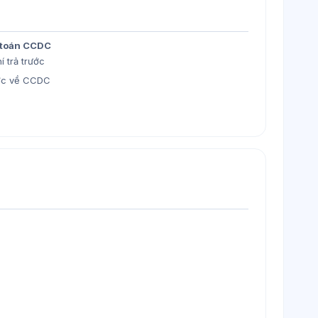
 toán CCDC
í trả trước
ược về CCDC