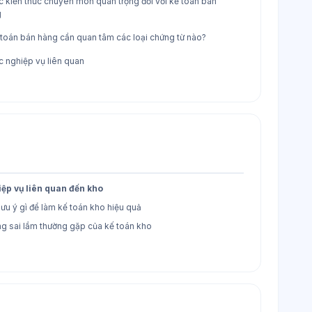
c kiến thức chuyên môn quan trọng đối với kế toán bán
g
 toán bán hàng cần quan tâm các loại chứng từ nào?
c nghiệp vụ liên quan
iệp vụ liên quan đến kho
lưu ý gì để làm kế toán kho hiệu quả
g sai lầm thường gặp của kế toán kho