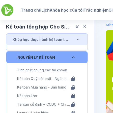
Chuyển tới nội dung chính
Trang chủ
Lịch
Khóa học của tôi
Trắc nghiệm
Gi
Kế t
Kế toán tổng hợp Cho Sinh Viên
Rút gọn
Khóa học thực hành kế toán tổng hợp dành cho sinh viên
Rút gọn
NGUYÊN LÝ KẾ TOÁN
Tính chất chung các tài khoản
Kế toán Quỹ tiền mặt - Ngân hàng
Kế toán Mua hàng - Bán hàng
Kế toán kho
Tài sản cố định + CCDC + Chi phí trả trước
Lương và bảo hiểm