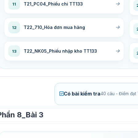
T21_PC04_Phiếu chi TT133
11
T22_710_Hóa đơn mua hàng
12
T22_NK05_Phiếu nhập kho TT133
13
Có bài kiểm tra
40 câu - Điểm đạ
Phần 8_Bài 3