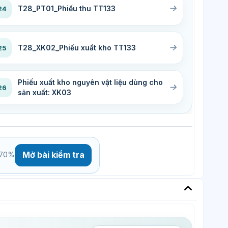
T28_PT01_Phiếu thu TT133
24
T28_XK02_Phiếu xuất kho TT133
25
Phiếu xuất kho nguyên vật liệu dùng cho
26
sản xuất: XK03
Mở bài kiểm tra
t 70%