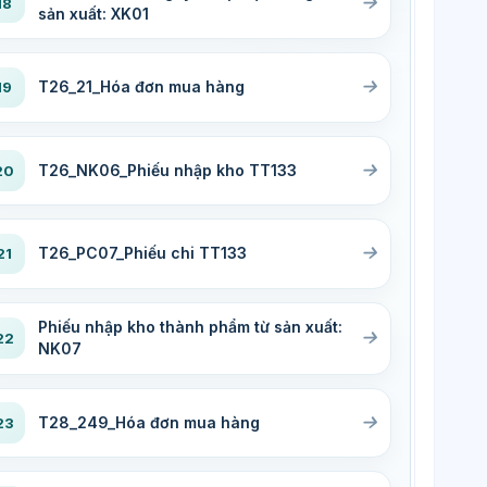
18
sản xuất: XK01
T26_21_Hóa đơn mua hàng
19
T26_NK06_Phiếu nhập kho TT133
20
T26_PC07_Phiếu chi TT133
21
Phiếu nhập kho thành phẩm từ sản xuất:
22
NK07
T28_249_Hóa đơn mua hàng
23