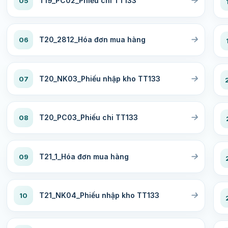
T19_PC02_Phiếu chi TT133
05
T20_2812_Hóa đơn mua hàng
06
T20_NK03_Phiếu nhập kho TT133
07
T20_PC03_Phiếu chi TT133
08
T21_1_Hóa đơn mua hàng
09
T21_NK04_Phiếu nhập kho TT133
10