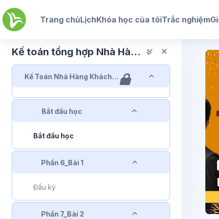
Chuyển tới nội dung chính
Trang chủ
Lịch
Khóa học của tôi
Trắc nghiệm
Gi
Kế toán tổng hợp Nhà Hàng Khách Sạn
Rút gọn
Kế Toán Nhà Hàng Khách Sạn
Rút gọn
Bắt đầu học
Bắt đầu học
Rút gọn
Phần 6_Bài 1
Đầu kỳ
Rút gọn
Phần 7_Bài 2