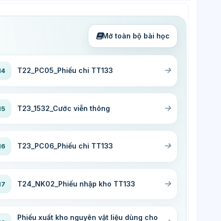
Mở toàn bộ bài học
T22_PC05_Phiếu chi TT133
14
T23_1532_Cước viễn thông
15
T23_PC06_Phiếu chi TT133
16
T24_NK02_Phiếu nhập kho TT133
17
Phiếu xuất kho nguyên vật liệu dùng cho