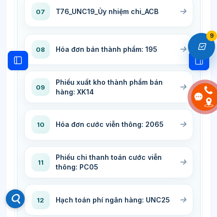
T76_UNC19_Ủy nhiệm chi_ACB
07
9
Hóa đơn bán thành phẩm: 195
08
Mở ngăn
Mở chỉ số ngăn của khóa học
Phiếu xuất kho thành phẩm bán
09
hàng: XK14
Hóa đơn cước viễn thông: 2065
10
Phiếu chi thanh toán cước viễn
11
thông: PC05
Hạch toán phí ngân hàng: UNC25
12