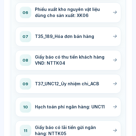
Phiếu xuất kho nguyên vật liệu
06
dùng cho sản xuất: XK06
T35_189_Hóa đơn bán hàng
07
Giấy báo có thu tiền khách hàng
08
VND: NTTK04
T37_UNC12_Ủy nhiệm chi_ACB
09
Hạch toán phí ngân hàng: UNC11
10
Giấy báo có lãi tiền gửi ngân
11
hàng: NTTK05