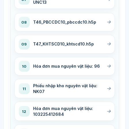
UNC13
T46_PBCCDC10_pbccdc10.h5p
08
T47_KHTSCD10_khtscd10.h5p
09
Hóa đơn mua nguyên vật liệu: 96
10
Phiếu nhập kho nguyên vật liệu:
11
NK07
Hóa đơn mua nguyên vật liệu:
12
103225412684