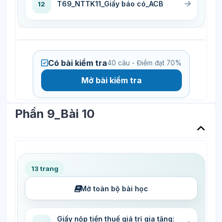
T69_NTTK11_Giấy báo có_ACB
12
Có bài kiểm tra
40 câu - Điểm đạt 70%
Mở bài kiểm tra
Phần 9_Bài 10
13 trang
Mở toàn bộ bài học
Giấy nộp tiền thuế giá trị gia tăng: