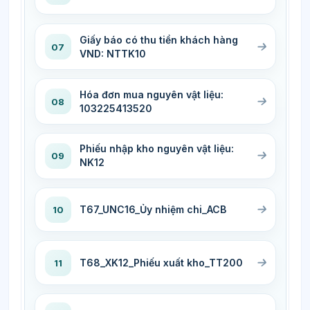
Giấy báo có thu tiền khách hàng
07
VND: NTTK10
Hóa đơn mua nguyên vật liệu:
08
103225413520
Phiếu nhập kho nguyên vật liệu:
09
NK12
T67_UNC16_Ủy nhiệm chi_ACB
10
T68_XK12_Phiếu xuất kho_TT200
11