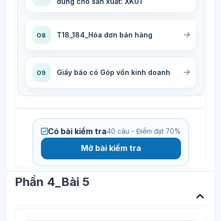
dùng cho sản xuất: XK01
T18_184_Hóa đơn bán hàng
08
Giấy báo có Góp vốn kinh doanh
09
Có bài kiểm tra
40 câu - Điểm đạt 70%
Mở bài kiểm tra
Phần 4_Bài 5