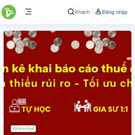
Chuyển tới nội dung chính
Khách
Đăng nhập
Chuyển đổi chọn tìm kiếm
Bảng điều khiển cạnh
Kê khai thuế