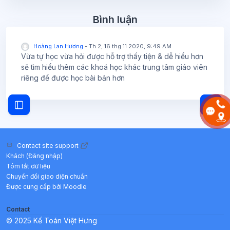
Bỏ qua Bình luận
Bình luận
Hoàng Lan Hương
-
Th 2, 16 thg 11 2020, 9:49 AM
Vừa tự học vừa hỏi được hỗ trợ thấy tiện & dễ hiểu hơn
sẽ tìm hiểu thêm các khoá học khác trung tâm giáo viên
riêng để được học bài bản hơn
Mở ngăn
Mở chỉ số ngăn của khóa học
Contact site support
Khách (
Đăng nhập
)
Tóm tắt dữ liệu
Chuyển đổi giao diện chuẩn
Được cung cấp bởi
Moodle
Contact
© 2025 Kế Toán Việt Hưng