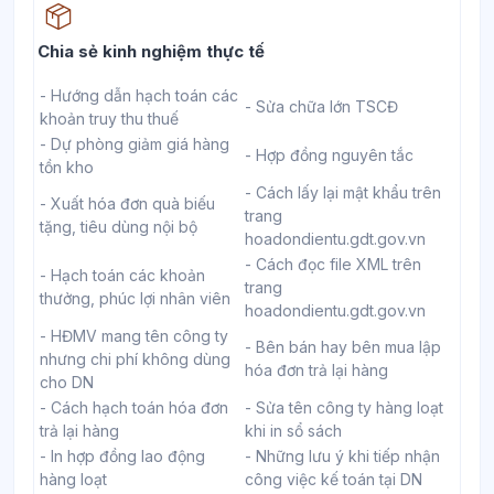
Học liệu
Chia sẻ kinh nghiệm thực tế
- Hướng dẫn hạch toán các
- Sửa chữa lớn TSCĐ
khoản truy thu thuế
- Dự phòng giảm giá hàng
- Hợp đồng nguyên tắc
tồn kho
- Cách lấy lại mật khẩu trên
- Xuất hóa đơn quà biếu
trang
tặng, tiêu dùng nội bộ
hoadondientu.gdt.gov.vn
- Cách đọc file XML trên
- Hạch toán các khoản
trang
thưởng, phúc lợi nhân viên
hoadondientu.gdt.gov.vn
- HĐMV mang tên công ty
- Bên bán hay bên mua lập
nhưng chi phí không dùng
hóa đơn trả lại hàng
cho DN
- Cách hạch toán hóa đơn
- Sửa tên công ty hàng loạt
trả lại hàng
khi in sổ sách
- In hợp đồng lao động
- Những lưu ý khi tiếp nhận
hàng loạt
công việc kế toán tại DN