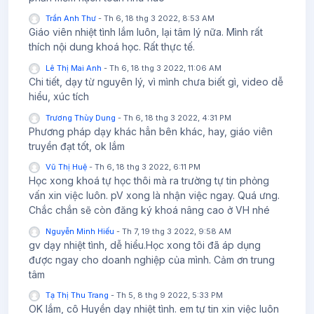
Trần Anh Thư
-
Th 6, 18 thg 3 2022, 8:53 AM
Giáo viên nhiệt tình lắm luôn, lại tâm lý nữa. Mình rất
thích nội dung khoá học. Rất thực tế.
Lê Thị Mai Anh
-
Th 6, 18 thg 3 2022, 11:06 AM
Chi tiết, dạy từ nguyên lý, vì mình chưa biết gì, video dễ
hiểu, xúc tích
Trương Thùy Dung
-
Th 6, 18 thg 3 2022, 4:31 PM
Phương pháp dạy khác hẳn bên khác, hay, giáo viên
truyền đạt tốt, ok lắm
Vũ Thị Huệ
-
Th 6, 18 thg 3 2022, 6:11 PM
Học xong khoá tự học thôi mà ra trường tự tin phỏng
vấn xin việc luôn. pV xong là nhận việc ngay. Quá ưng.
Chắc chắn sẽ còn đăng ký khoá nâng cao ở VH nhé
Nguyễn Minh Hiếu
-
Th 7, 19 thg 3 2022, 9:58 AM
gv dạy nhiệt tình, dễ hiểu.Học xong tôi đã áp dụng
được ngay cho doanh nghiệp của mình. Cảm ơn trung
tâm
Tạ Thị Thu Trang
-
Th 5, 8 thg 9 2022, 5:33 PM
OK lắm, cô Huyền dạy nhiệt tình. em tự tin xin việc luôn