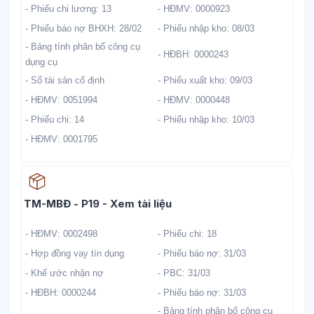
- Phiếu chi lương: 13
- HĐMV: 0000923
- Phiếu báo nợ BHXH: 28/02
- Phiếu nhập kho: 08/03
- Bảng tính phân bổ công cụ
- HĐBH: 0000243
dụng cụ
- Sổ tài sản cố định
- Phiếu xuất kho: 09/03
- HĐMV: 0051994
- HĐMV: 0000448
- Phiếu chi: 14
- Phiếu nhập kho: 10/03
- HĐMV: 0001795
Học liệu
TM-MBĐ - P19 - Xem tài liệu
- HĐMV: 0002498
- Phiếu chi: 18
- Hợp đồng vay tín dụng
- Phiếu báo nợ: 31/03
- Khế ước nhận nợ
- PBC: 31/03
- HĐBH: 0000244
- Phiếu báo nợ: 31/03
- Bảng tính phân bổ công cụ