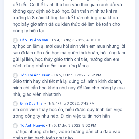
dễ hiểu. Có thể tranh thủ học vào thời gian rảnh dỗi và
không quy định số buổi học. Bản thân mình từ khi ra
trường là 8 năm không làm kế toán nhưng qua khoá
học bây giờ mình đã đủ kiến thức để làm kế toán cho
công ty hiện tại
Đào Thị Ánh Vân
-
Th 4, 16 thg 3 2022, 4:36 PM
tự học ổn lắm ạ, mới đầu hồi sinh viên em mua nhưng lời
sau đi làm nên cần học mà quên tài khoản, hỏi tủng tâm
gửi lại liền, học thấy giáo trình chi tiết, hướng dẫn em
cách dùng phần mềm luôn, ưng lắm ạ
Tôn Thị Ánh Xuân
-
Th 5, 17 thg 3 2022, 2:52 PM
Giáo trình hay chi tiết mà lại đúng cái mình kinh doanh,
mình chỉ cần học khóa như này để làm cho công ty của
nhà, giáo viên nhiệt tình
Đinh Duy Thái
-
Th 5, 17 thg 3 2022, 3:42 PM
em sinh viên thấy học ổn, hiểu được quy trình làm việc
trong công ty như nào. Đi xin việc tự tin hơn hẳn
Tô Ánh Nguyệt
-
Th 5, 17 thg 3 2022, 5:02 PM
Tự học nhưng chi tiết, video hướng dẫn chu đáo vào
phần mềm hạch toán như nào