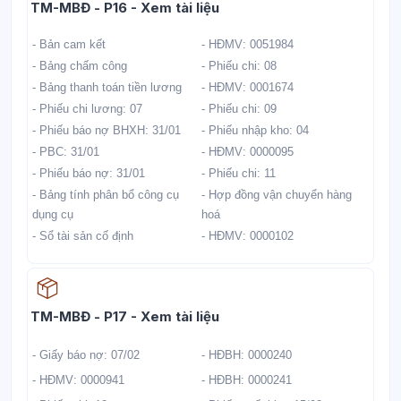
Học liệu
TM-MBĐ - P16 - Xem tài liệu
- Bản cam kết
- HĐMV: 0051984
- Bảng chấm công
- Phiếu chi: 08
- Bảng thanh toán tiền lương
- HĐMV: 0001674
- Phiếu chi lương: 07
- Phiếu chi: 09
- Phiếu báo nợ BHXH: 31/01
- Phiếu nhập kho: 04
- PBC: 31/01
- HĐMV: 0000095
- Phiếu báo nợ: 31/01
- Phiếu chi: 11
- Bảng tính phân bổ công cụ
- Hợp đồng vận chuyển hàng
dụng cụ
hoá
- Sổ tài sản cố định
- HĐMV: 0000102
Học liệu
TM-MBĐ - P17 - Xem tài liệu
- Giấy báo nợ: 07/02
- HĐBH: 0000240
- HĐMV: 0000941
- HĐBH: 0000241