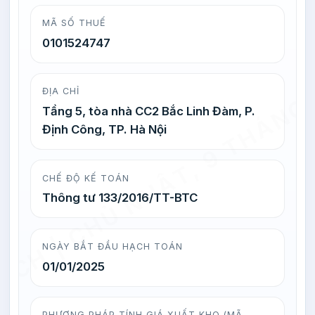
CH | CHỦ NHẬT, 9 THÁNG 8
MÃ SỐ THUẾ
0101524747
ĐỊA CHỈ
Tầng 5, tòa nhà CC2 Bắc Linh Đàm, P.
Định Công, TP. Hà Nội
CHẾ ĐỘ KẾ TOÁN
Thông tư 133/2016/TT-BTC
NGÀY BẮT ĐẦU HẠCH TOÁN
01/01/2025
PHƯƠNG PHÁP TÍNH GIÁ XUẤT KHO (MÃ