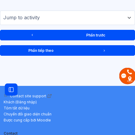
Jump to activity
Phần trước
Phần tiếp theo
Mở chỉ số ngăn của khóa học
Contact site support
Khách (
Đăng nhập
)
Tóm tắt dữ liệu
Chuyển đổi giao diện chuẩn
Được cung cấp bởi
Moodle
Contact