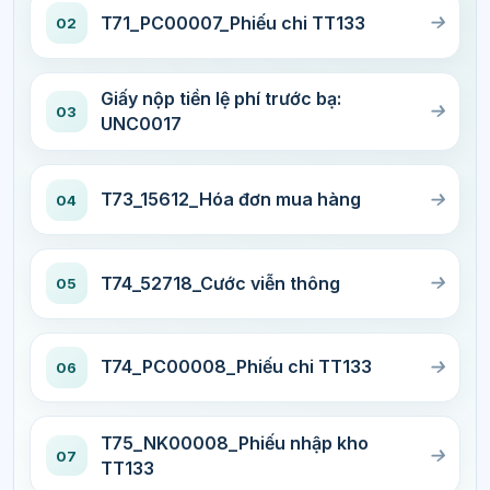
T71_PC00007_Phiếu chi TT133
02
Giấy nộp tiền lệ phí trước bạ:
03
UNC0017
T73_15612_Hóa đơn mua hàng
04
T74_52718_Cước viễn thông
05
T74_PC00008_Phiếu chi TT133
06
T75_NK00008_Phiếu nhập kho
07
TT133