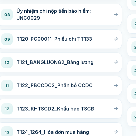
Ủy nhiệm chi nộp tiền bảo hiểm:
08
UNC0029
T120_PC00011_Phiếu chi TT133
09
T121_BANGLUONG2_Bảng lương
10
T122_PBCCDC2_Phân bổ CCDC
11
T123_KHTSCD2_Khấu hao TSCĐ
12
T124_1264_Hóa đơn mua hàng
13