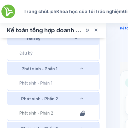
Chuyển tới nội dung chính
Rút gọn
Bắt đầu học
Trang chủ
Lịch
Khóa học của tôi
Trắc nghiệm
Gi
Bắt đầu học
Kế t
Kế toán tổng hợp doanh nghiệp Vận Tải San Lấp
Rút gọn
Đầu kỳ
Đầu kỳ
Rút gọn
Phát sinh - Phần 1
Phát sinh - Phần 1
Rút gọn
Phát sinh - Phần 2
Phát sinh - Phần 2