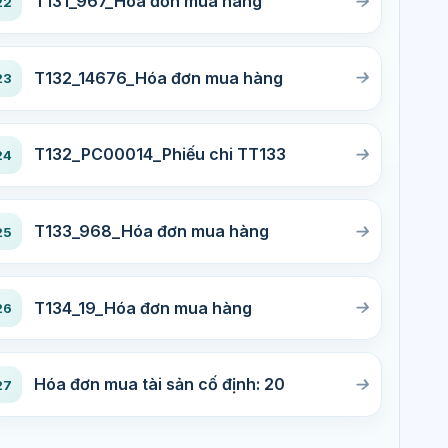
T131_967_Hóa đơn mua hàng
22
T132_14676_Hóa đơn mua hàng
23
T132_PC00014_Phiếu chi TT133
24
T133_968_Hóa đơn mua hàng
25
T134_19_Hóa đơn mua hàng
26
Hóa đơn mua tài sản cố định: 20
27