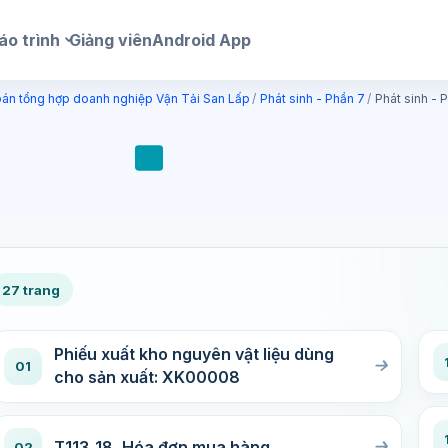
áo trình
Giảng viên
Android App
oán tổng hợp doanh nghiệp Vận Tải San Lấp
Phát sinh - Phần 7
Phát sinh - 
27 trang
Phiếu xuất kho nguyên vật liệu dùng
01
cho sản xuất: XK00008
T113_18_Hóa đơn mua hàng
02