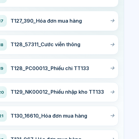
T127_390_Hóa đơn mua hàng
17
T128_57311_Cước viễn thông
18
T128_PC00013_Phiếu chi TT133
19
T129_NK00012_Phiếu nhập kho TT133
20
T130_16610_Hóa đơn mua hàng
21