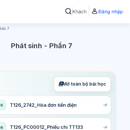
Khách
Đăng nhập
Chuyển đổi chọn tìm kiếm
Phần 7
Phát sinh - Phần 7
Mở toàn bộ bài học
T126_2742_Hóa đơn tiền điện
15
T126_PC00012_Phiếu chi TT133
16