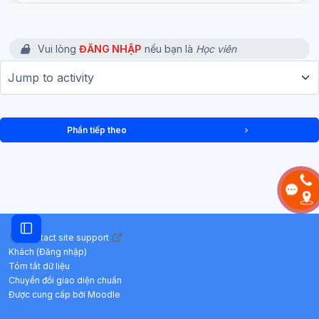
Vui lòng
ĐĂNG NHẬP
nếu bạn là
Học viên
Jump to activity
Phần tiếp theo
Mở chỉ số ngăn của khóa học
Contact site support
Khách (
Đăng nhập
)
Tóm tắt dữ liệu
Chuyển đổi giao diện chuẩn
Được cung cấp bởi
Moodle