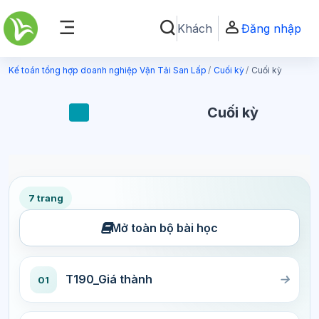
Chuyển tới nội dung chính
Khách
Đăng nhập
Chuyển đổi chọn tìm kiếm
Bảng điều khiển cạnh
Kế toán tổng hợp doanh nghiệp Vận Tải San Lấp
Cuối kỳ
Cuối kỳ
Cuối kỳ
7 trang
Mở toàn bộ bài học
T190_Giá thành
01